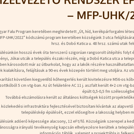
– MFP-UHK/
yar Falu Program keretében meghirdetett „Út, híd, kerékpárforgalmi létes
FP-UHK/2022” kódszámú program keretében községünk 3 utca felújítására ny
hrsz. és Dobó Katica u. 48 hrsz. számú utak fel
ülésünkön hosszú évek óta tervszerű szigorúan rangsorolt útépítés folyt é
ényi, Jókai utcák a település északi részén, míg a Dobó Katica utca a tele
en károsodott már az útburkolat, hogy az a lakók részére használhatatlann
ek kialakításra, felújításuk a 90-es évek közepén történt meg utoljára. Az 
karítást követően kiegyenlítő kőhengerlés került kivitelezésre M56-os kőb
zottkőből 5 cm vtg-ban. Az út felületére AC 11 j. aszfalt került 4+2 cm vtg
épült 0,5-0,5 fm szélességbe
Továbbá elszámolásra került az általános költségek között projektelő
 közlekedési infrastruktúra fejlesztésével biztosítani kívántuk az alapvet
településkép épülését, ezzel elősegítve a lakosság helyben m
ülésünk adóerő képessége alacsony, 12 eFt/fő. Községünk szerepel a kedv
vánosságra irányuló tevékenység kapcsán elhelyezésre kerültek a település 
információs táblák, valamint a projekttábla is felker