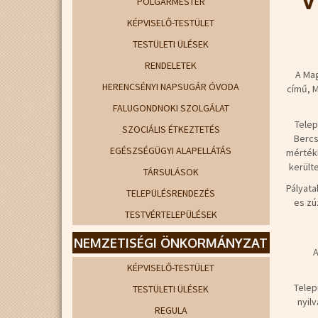
POLGÁRMESTER
KÉPVISELŐ-TESTÜLET
TESTÜLETI ÜLÉSEK
RENDELETEK
A Mag
HERENCSÉNYI NAPSUGÁR ÓVODA
című, M
FALUGONDNOKI SZOLGÁLAT
Telep
SZOCIÁLIS ÉTKEZTETÉS
Bercs
EGÉSZSÉGÜGYI ALAPELLÁTÁS
mértékb
került
TÁRSULÁSOK
Pályata
TELEPÜLÉSRENDEZÉS
es zú
TESTVÉRTELEPÜLÉSEK
NEMZETISÉGI ÖNKORMÁNYZAT
A
KÉPVISELŐ-TESTÜLET
Telep
TESTÜLETI ÜLÉSEK
nyil
REGULA