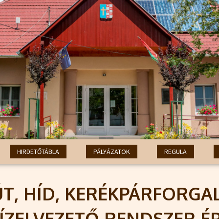
HIRDETŐTÁBLA
PÁLYÁZATOK
REGULA
ÚT, HÍD, KERÉKPÁRFORGA
ÍZELVEZETŐ RENDSZER ÉP