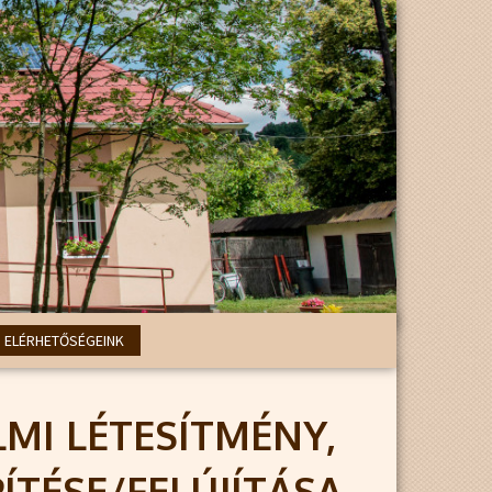
ELÉRHETŐSÉGEINK
LMI LÉTESÍTMÉNY,
ÍTÉSE/FELÚJÍTÁSA