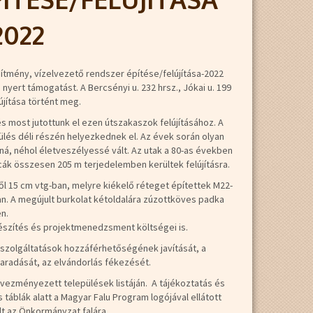
2022
ítmény, vízelvezető rendszer építése/felújítása-2022
ert támogatást. A Bercsényi u. 232 hrsz., Jókai u. 199
újítása történt meg.
s most jutottunk el ezen útszakaszok felújításához. A
pülés déli részén helyezkednek el. Az évek során olyan
á, néhol életveszélyessé vált. Az utak a 80-as években
utcák összesen 205 m terjedelemben kerültek felújításra.
ől 15 cm vtg-ban, melyre kiékelő réteget építettek M22-
-ban. A megújult burkolat kétoldalára zúzottköves padka
n.
készítés és projektmenedzsment költségei is.
ő szolgáltatások hozzáférhetőségének javítását, a
aradását, az elvándorlás fékezését.
ezményezett települések listáján. A tájékoztatás és
táblák alatt a Magyar Falu Program logójával ellátott
ült az Önkormányzat falára.