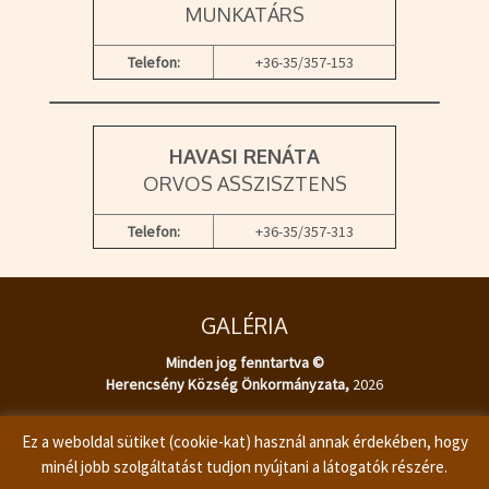
MUNKATÁRS
Telefon:
+36-35/357-153
HAVASI RENÁTA
ORVOS ASSZISZTENS
Telefon:
+36-35/357-313
GALÉRIA
Minden jog fenntartva ©
Herencsény Község Önkormányzata,
2026
ADATKEZELÉSI TÁJÉKOZTATÓ
Ez a weboldal sütiket (cookie-kat) használ annak érdekében, hogy
minél jobb szolgáltatást tudjon nyújtani a látogatók részére.
Készítette:
TBWeb