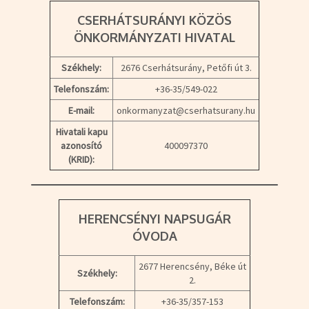
CSERHÁTSURÁNYI KÖZÖS
ÖNKORMÁNYZATI HIVATAL
Székhely:
2676 Cserhátsurány, Petőfi út 3.
Telefonszám:
+36-35/549-022
E-mail:
onkormanyzat@cserhatsurany.hu
Hivatali kapu
azonosító
400097370
(KRID):
HERENCSÉNYI NAPSUGÁR
ÓVODA
2677 Herencsény, Béke út
Székhely:
2.
Telefonszám:
+36-35/357-153