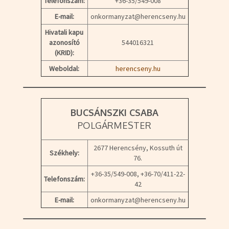
Telefonszám:
+36-35/549-008
E-mail:
onkormanyzat@herencseny.hu
Hivatali kapu
azonosító
544016321
(KRID):
Weboldal:
herencseny.hu
BUCSÁNSZKI CSABA
POLGÁRMESTER
2677 Herencsény, Kossuth út
Székhely:
76.
+36-35/549-008, +36-70/411-22-
Telefonszám:
42
E-mail:
onkormanyzat@herencseny.hu