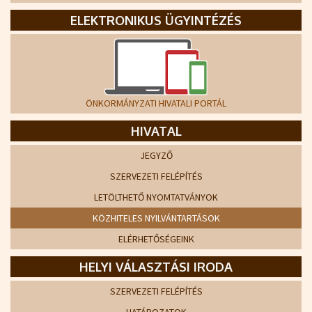
ELEKTRONIKUS ÜGYINTÉZÉS
ÖNKORMÁNYZATI HIVATALI PORTÁL
HIVATAL
JEGYZŐ
SZERVEZETI FELÉPÍTÉS
LETÖLTHETŐ NYOMTATVÁNYOK
KÖZHITELES NYILVÁNTARTÁSOK
ELÉRHETŐSÉGEINK
HELYI VÁLASZTÁSI IRODA
SZERVEZETI FELÉPÍTÉS