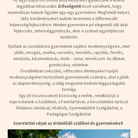
Az egycsoportos óvoda adta előnyöket igyekszünk a lehető
legjobban kihasználni.
Erősségeink
közé sorolható, hogy
maximálisan tudunk figyelni egy-egy gyermekre. Megfelelő helyet,
időt, körülményeket tudunk teremteni a differenciált
képességfejlesztésre. Minden gyermekre jut elegendő idő akár
fejlesztés, tehetséggondozás, akár a szabad együttjátszás
területén.
Építünk az óvodáskorú gyermekek sajátos tevékenységeire, mint
játék, mozgás, munka, verselés, mesélés, rajzolás, festés,
mintázás, kézimunkázás, ének – zene, természet- és állatok
gondozása, védelme.
Óvodánkban sokszínű, változatos élményeket nyújtó
tevékenységeket biztosítunk gyermekeink számára, ahol a játék
az alaptevékenység, a világ megismerésének leggazdagabb
formája.
Egy jól összeszokott közösség a miénk, rendkívül jó a
kapcsolatunk a Szülőkkel, a Fenntartóval, a körzetünkbe tartozó
Általános Iskolával, Védőnői, Gyermekjóléti Szolgálattal, a
Pedagógiai Szolgálattal.
Szeretettel várjuk az érdeklődő szülőket és gyermekeiket!