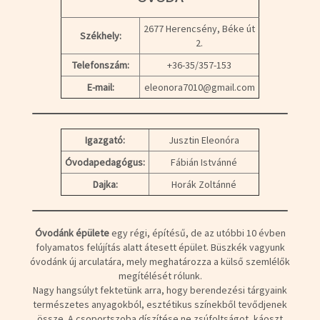
2677 Herencsény, Béke út
Székhely:
2.
Telefonszám:
+36-35/357-153
E-mail:
eleonora7010@gmail.com
Igazgató:
Jusztin Eleonóra
Óvodapedagógus:
Fábián Istvánné
Dajka:
Horák Zoltánné
Óvodánk épülete
egy régi, építésű, de az utóbbi 10 évben
folyamatos felújítás alatt átesett épület. Büszkék vagyunk
óvodánk új arculatára, mely meghatározza a külső szemlélők
megítélését rólunk.
Nagy hangsúlyt fektetünk arra, hogy berendezési tárgyaink
természetes anyagokból, esztétikus színekből tevődjenek
össze. A csoportszoba díszítése ne zsúfoltságot, káoszt