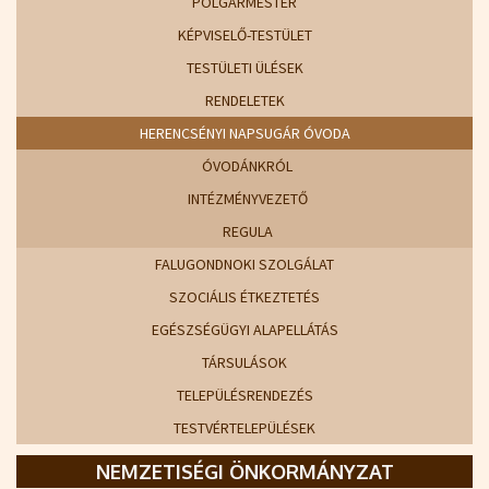
POLGÁRMESTER
KÉPVISELŐ-TESTÜLET
TESTÜLETI ÜLÉSEK
RENDELETEK
HERENCSÉNYI NAPSUGÁR ÓVODA
ÓVODÁNKRÓL
INTÉZMÉNYVEZETŐ
REGULA
FALUGONDNOKI SZOLGÁLAT
SZOCIÁLIS ÉTKEZTETÉS
EGÉSZSÉGÜGYI ALAPELLÁTÁS
TÁRSULÁSOK
TELEPÜLÉSRENDEZÉS
TESTVÉRTELEPÜLÉSEK
NEMZETISÉGI ÖNKORMÁNYZAT