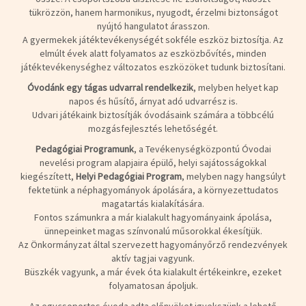
tükrözzön, hanem harmonikus, nyugodt, érzelmi biztonságot
nyújtó hangulatot árasszon.
A gyermekek játéktevékenységét sokféle eszköz biztosítja. Az
elmúlt évek alatt folyamatos az eszközbővítés, minden
játéktevékenységhez változatos eszközöket tudunk biztosítani.
Óvodánk egy tágas udvarral
rendelkezik
, melyben helyet kap
napos és hűsítő, árnyat adó udvarrész is.
Udvari játékaink biztosítják óvodásaink számára a többcélú
mozgásfejlesztés lehetőségét.
Pedagógiai Programunk
, a Tevékenységközpontú Óvodai
nevelési program alapjaira épülő, helyi sajátosságokkal
kiegészített,
Helyi Pedagógiai Program
, melyben nagy hangsúlyt
fektetünk a néphagyományok ápolására, a környezettudatos
magatartás kialakítására.
Fontos számunkra a már kialakult hagyományaink ápolása,
ünnepeinket magas színvonalú műsorokkal ékesítjük.
Az Önkormányzat által szervezett hagyományőrző rendezvények
aktív tagjai vagyunk.
Büszkék vagyunk, a már évek óta kialakult értékeinkre, ezeket
folyamatosan ápoljuk.