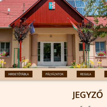
HIRDETŐTÁBLA
PÁLYÁZATOK
REGULA
JEGYZŐ