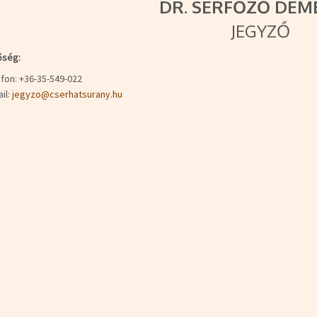
DR. SERFŐZŐ DEM
JEGYZŐ
őség:
fon: +36-35-549-022
il:
jegyzo@cserhatsurany.hu