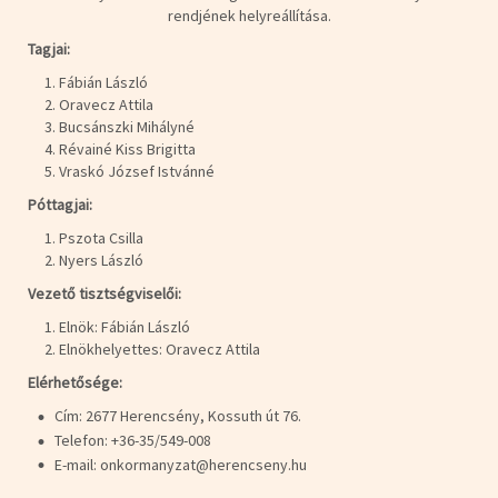
rendjének helyreállítása.
Tagjai:
Fábián László
Oravecz Attila
Bucsánszki Mihályné
Révainé Kiss Brigitta
Vraskó József Istvánné
Póttagjai:
Pszota Csilla
Nyers László
Vezető tisztségviselői:
Elnök: Fábián László
Elnökhelyettes: Oravecz Attila
Elérhetősége:
Cím: 2677 Herencsény, Kossuth út 76.
Telefon: +36-35/549-008
E-mail: onkormanyzat@herencseny.hu