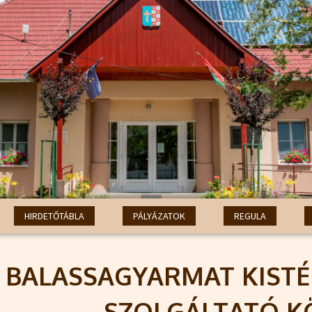
HIRDETŐTÁBLA
PÁLYÁZATOK
REGULA
BALASSAGYARMAT KISTÉ
SZOLGÁLTATÓ 